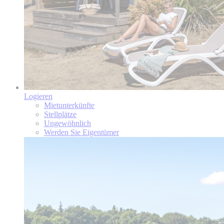
Logieren
Mietunterkünfte
Stellplätze
Ungewöhnlich
Werden Sie Eigentümer