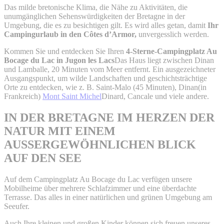
Das milde bretonische Klima, die Nähe zu Aktivitäten, die
unumgänglichen Sehenswürdigkeiten der Bretagne in der
Umgebung, die es zu besichtigen gilt. Es wird alles getan, damit
Ihr
Campingurlaub in den Côtes d’Armor,
unvergesslich werden.
Kommen Sie und entdecken Sie Ihren
4-Sterne-Campingplatz Au
Bocage du Lac in Jugon les Lacs
Das Haus liegt zwischen Dinan
und Lamballe, 20 Minuten vom Meer entfernt. Ein ausgezeichneter
Ausgangspunkt, um wilde Landschaften und geschichtsträchtige
Orte zu entdecken, wie z. B.
Saint-Malo
(45 Minuten),
Dinan
(in
Frankreich)
Mont Saint Michel
Dinard, Cancale und viele andere.
IN DER BRETAGNE IM HERZEN DER
NATUR MIT EINEM
AUSSERGEWÖHNLICHEN BLICK
AUF DEN SEE
Auf dem Campingplatz Au Bocage du Lac verfügen unsere
Mobilheime über mehrere Schlafzimmer und eine überdachte
Terrasse. Das alles in einer natürlichen und grünen Umgebung am
Seeufer.
Auch Ihre kleinen und großen Kinder können sich freuen
unseres