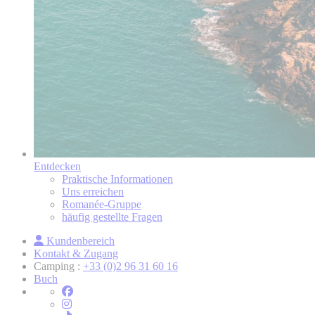
Entdecken
Praktische Informationen
Uns erreichen
Romanée-Gruppe
häufig gestellte Fragen
Kundenbereich
Kontakt & Zugang
Camping :
+33 (0)2 96 31 60 16
Buch