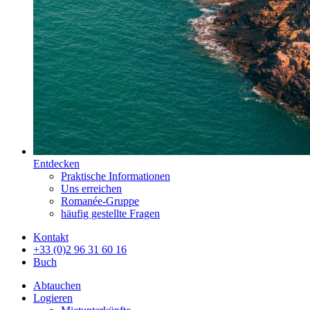
Entdecken
Praktische Informationen
Uns erreichen
Romanée-Gruppe
häufig gestellte Fragen
Kontakt
+33 (0)2 96 31 60 16
Buch
Abtauchen
Logieren