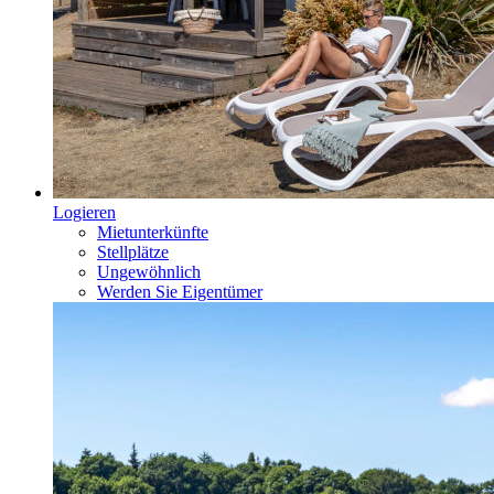
Logieren
Mietunterkünfte
Stellplätze
Ungewöhnlich
Werden Sie Eigentümer