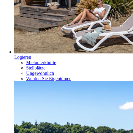
Logieren
Mietunterkünfte
Stellplätze
Ungewöhnlich
Werden Sie Eigentümer