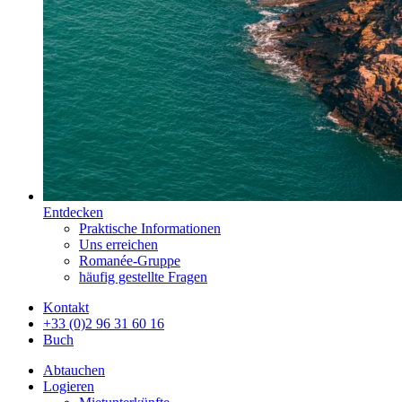
Entdecken
Praktische Informationen
Uns erreichen
Romanée-Gruppe
häufig gestellte Fragen
Kontakt
+33 (0)2 96 31 60 16
Buch
Abtauchen
Logieren