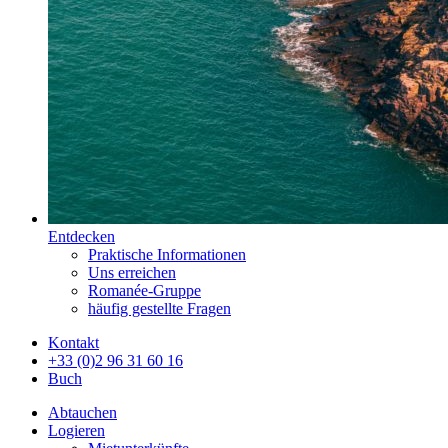
Entdecken
Praktische Informationen
Uns erreichen
Romanée-Gruppe
häufig gestellte Fragen
Kontakt
+33 (0)2 96 31 60 16
Buch
Abtauchen
Logieren