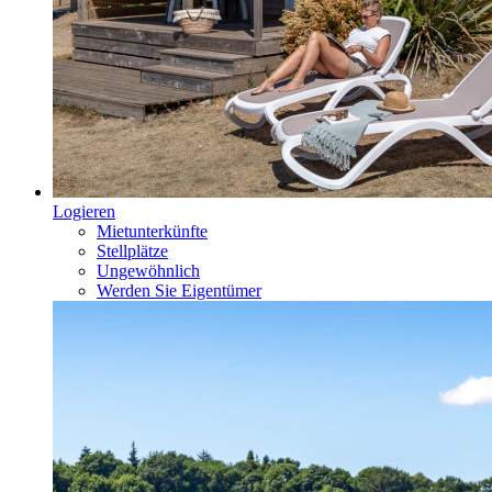
Logieren
Mietunterkünfte
Stellplätze
Ungewöhnlich
Werden Sie Eigentümer