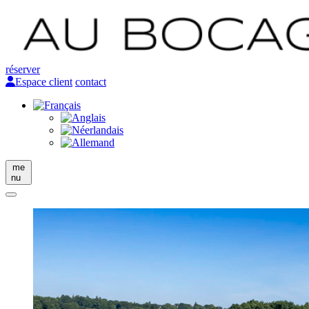
réserver
Espace client
contact
me
nu