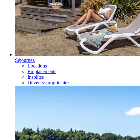
Séjournez
Locations
Emplacements
Insolites
Devenez propriétaire