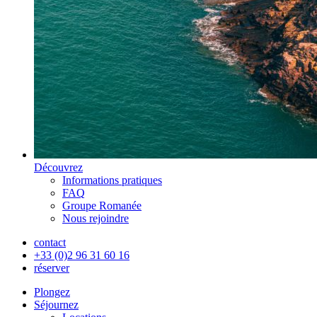
Découvrez
Informations pratiques
FAQ
Groupe Romanée
Nous rejoindre
contact
+33 (0)2 96 31 60 16
réserver
Plongez
Séjournez