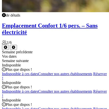
de détails
Emplacement Confort 1/6 pers. – Sans
électricité
1/6
Semaine précédente
Vos dates
Semaine suivante
Indisponible
Plus que
dispos !
Indisponible à ces dates
Consulter nos autres établissements
Réserver
!
Indisponible
Plus que
dispos !
Indisponible à ces dates
Consulter nos autres établissements
Réserver
!
Indisponible
Plus que
dispos !
Indisponible à ces dates
Consulter nos autres établissements
Réserver