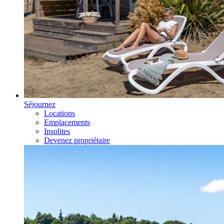
Séjournez
Locations
Emplacements
Insolites
Devenez propriétaire