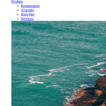
Profitez
Restauration
Activités
Bien-être
Services