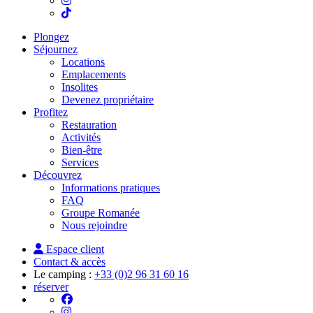
Plongez
Séjournez
Locations
Emplacements
Insolites
Devenez propriétaire
Profitez
Restauration
Activités
Bien-être
Services
Découvrez
Informations pratiques
FAQ
Groupe Romanée
Nous rejoindre
Espace client
Contact & accès
Le camping :
+33 (0)2 96 31 60 16
réserver