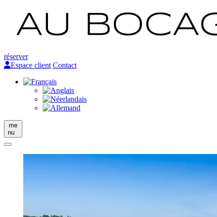
réserver
Espace client
Contact
me
nu