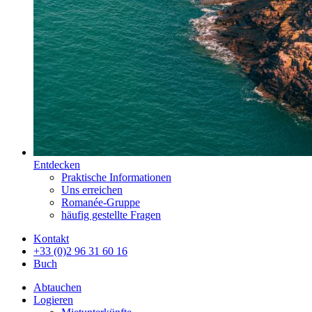
Entdecken
Praktische Informationen
Uns erreichen
Romanée-Gruppe
häufig gestellte Fragen
Kontakt
+33 (0)2 96 31 60 16
Buch
Abtauchen
Logieren