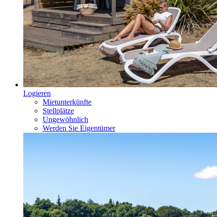
Logieren
Mietunterkünfte
Stellplätze
Ungewöhnlich
Werden Sie Eigentümer