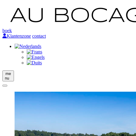
boek
Klantenzone
contact
me
nu