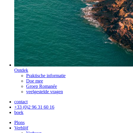
Ontdek
Praktische informatie
Doe mee
Groep Romanée
veelgestelde vragen
contact
+33 (0)2 96 31 60 16
boek
Plons
Verblijf