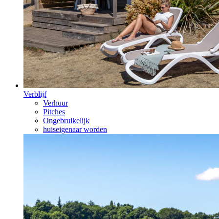
Verblijf
Verhuur
Pitches
Ongebruikelijk
huiseigenaar worden