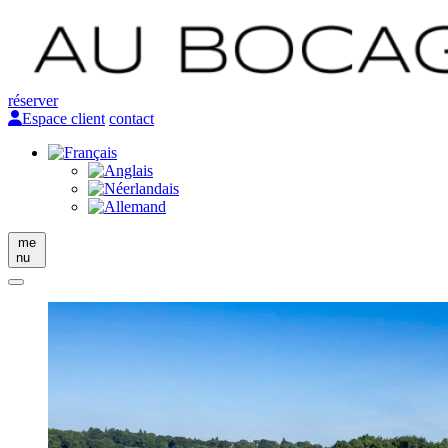
réserver
Espace client
contact
me
nu