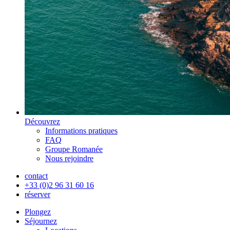
Découvrez
Informations pratiques
FAQ
Groupe Romanée
Nous rejoindre
contact
+33 (0)2 96 31 60 16
réserver
Plongez
Séjournez