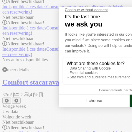
Alleen
beschikbaar!
Indisponible à ces dates
Consulter nos autres établissements
Maak
een reservering!
Niet beschikbaar
Alleen
beschikbaar!
Indisponible à ces dates
Consulter nos autres établissements
Maak
een reservering!
Niet beschikbaar
Alleen
beschikbaar!
Indisponible à ces dates
Consulter nos autres établissements
Maak
een reservering!
Nos autres disponibilités
meer details
Comfort stacaravan 2 slaapkamers
37m²
2
4
Vorige week
Uw data
Volgende week
Niet beschikbaar
Alleen
beschikbaar!