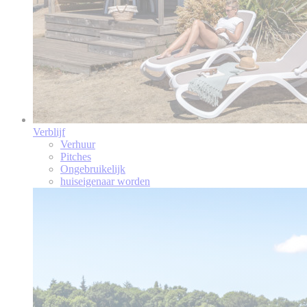
Verblijf
Verhuur
Pitches
Ongebruikelijk
huiseigenaar worden