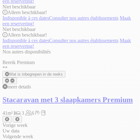
een reservering!
Niet beschikbaar
Alleen
beschikbaar!
Indisponible à ces dates
Consulter nos autres établissements
Maak
een reservering!
Niet beschikbaar
Alleen
beschikbaar!
Indisponible à ces dates
Consulter nos autres établissements
Maak
een reservering!
Nos autres disponibilités
Bereik Premium
**
Wat is inbegrepen in de reeks
meer details
Stacaravan met 3 slaapkamers Premium
41m²
3
6
Vorige week
Uw data
Volgende week