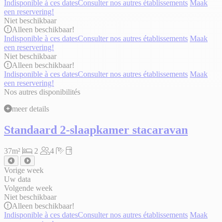
Indisponible à ces dates
Consulter nos autres établissements
Maak
een reservering!
Niet beschikbaar
Alleen
beschikbaar!
Indisponible à ces dates
Consulter nos autres établissements
Maak
een reservering!
Niet beschikbaar
Alleen
beschikbaar!
Indisponible à ces dates
Consulter nos autres établissements
Maak
een reservering!
Nos autres disponibilités
meer details
Standaard 2-slaapkamer stacaravan
37m²
2
4
Vorige week
Uw data
Volgende week
Niet beschikbaar
Alleen
beschikbaar!
Indisponible à ces dates
Consulter nos autres établissements
Maak