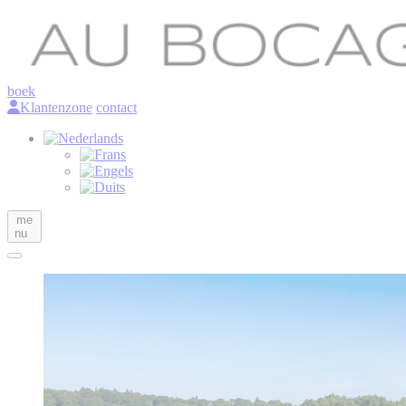
boek
Klantenzone
contact
me
nu