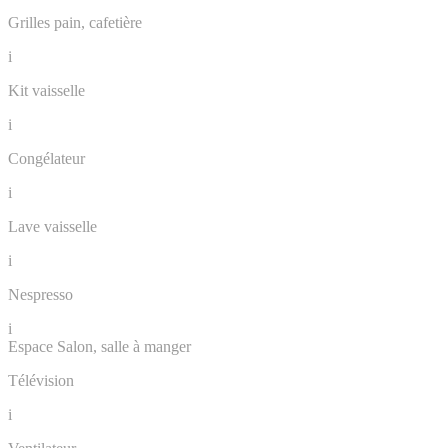
Grilles pain, cafetière
i
Kit vaisselle
i
Congélateur
i
Lave vaisselle
i
Nespresso
i
Espace Salon, salle à manger
Télévision
i