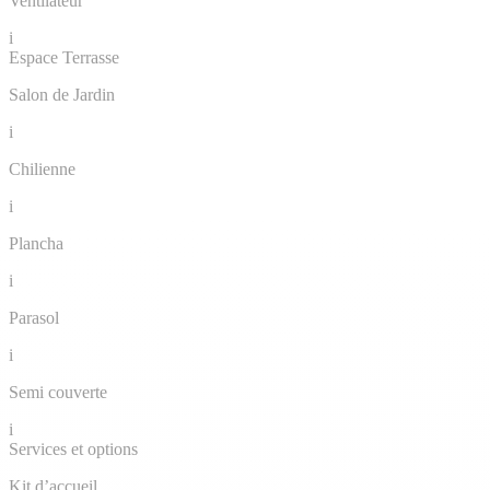
Ventilateur
i
Espace Terrasse
Salon de Jardin
i
Chilienne
i
Plancha
i
Parasol
i
Semi couverte
i
Services et options
Kit d’accueil