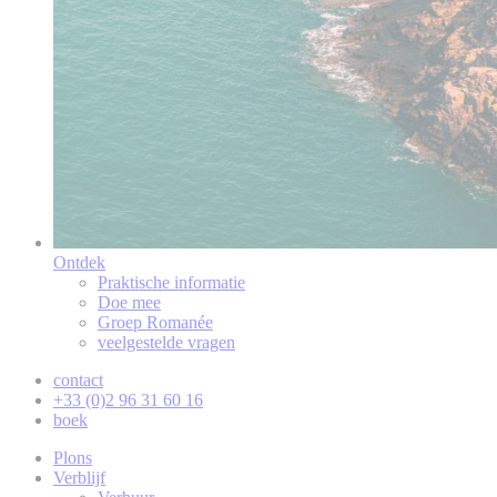
Ontdek
Praktische informatie
Doe mee
Groep Romanée
veelgestelde vragen
contact
+33 (0)2 96 31 60 16
boek
Plons
Verblijf