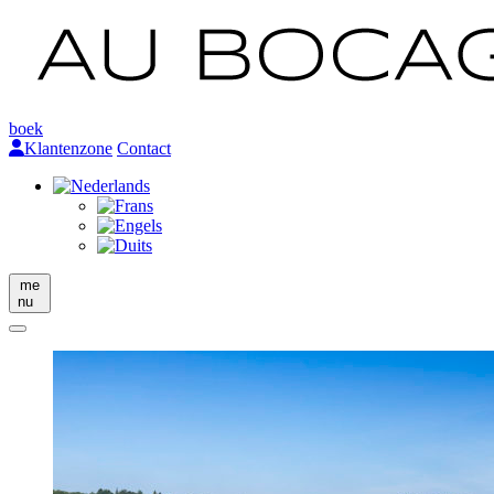
boek
Klantenzone
Contact
me
nu