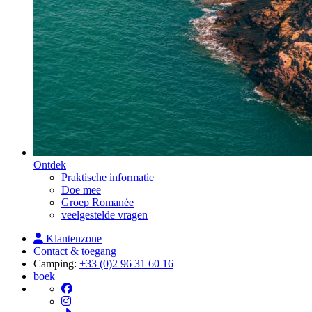
Ontdek
Praktische informatie
Doe mee
Groep Romanée
veelgestelde vragen
Klantenzone
Contact & toegang
Camping:
+33 (0)2 96 31 60 16
boek