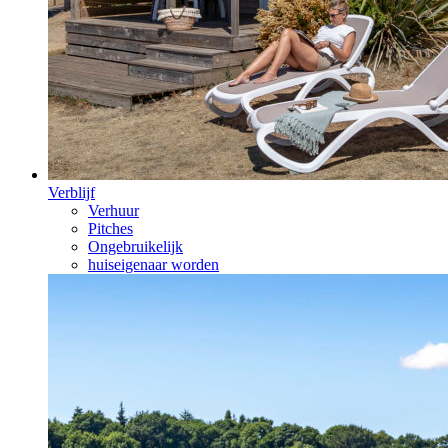
Verblijf
Verhuur
Pitches
Ongebruikelijk
huiseigenaar worden