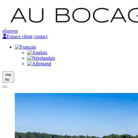
réserver
Espace client
contact
me
nu