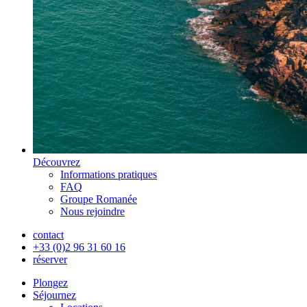
Découvrez
Informations pratiques
FAQ
Groupe Romanée
Nous rejoindre
contact
+33 (0)2 96 31 60 16
réserver
Plongez
Séjournez